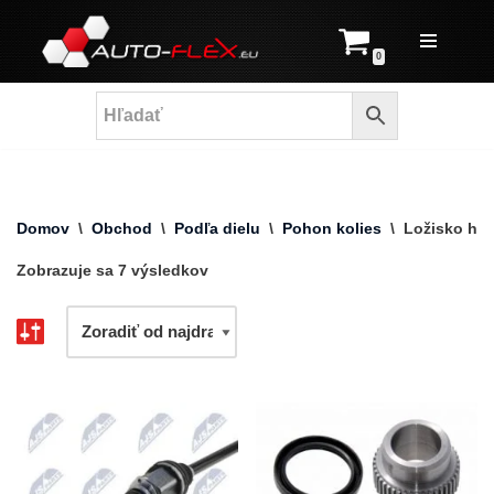
Prejsť
0
na
obsah
Domov
\
Obchod
\
Podľa dielu
\
Pohon kolies
\
Ložisko hna
Zobrazuje sa 7 výsledkov