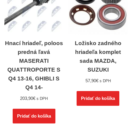
Hnací hriadeľ, poloos
Ložisko zadného
predná ľavá
hriadeľa komplet
MASERATI
sada MAZDA,
QUATTROPORTE S
SUZUKI
Q4 13-16, GHIBLI S
57,90
€
s DPH
Q4 14-
203,90
€
Pridať do košíka
s DPH
Pridať do košíka