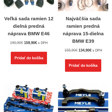
Veľká sada ramien 12
Najväčšia sada
dielná predná
ramien predná
náprava BMW E46
náprava 15-dielna
BMW E39
190,90
€
159,90
€
s DPH
155,90
€
134,90
€
s DPH
Pridať do košíka
Pridať do košíka