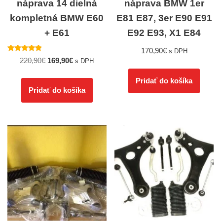
náprava 14 dielná
náprava BMW 1er
kompletná BMW E60
E81 E87, 3er E90 E91
+ E61
E92 E93, X1 E84
170,90
€
s DPH
Hodnotenie
220,90
€
169,90
€
s DPH
5.00
z 5
Pridať do košíka
Pridať do košíka