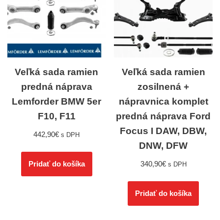
Veľká sada ramien
Veľká sada ramien
predná náprava
zosilnená +
Lemforder BMW 5er
nápravnica komplet
F10, F11
predná náprava Ford
Focus I DAW, DBW,
442,90
€
s DPH
DNW, DFW
340,90
€
Pridať do košíka
s DPH
Pridať do košíka