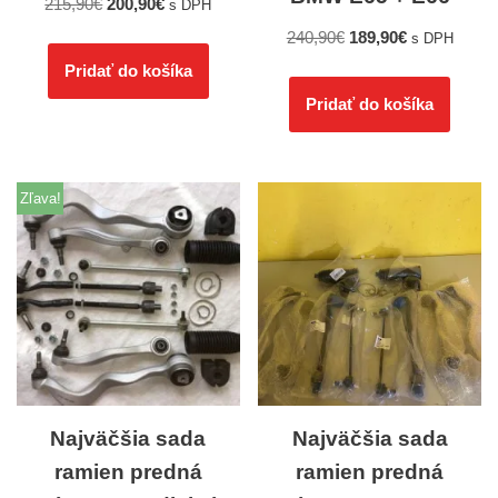
215,90
€
200,90
€
s DPH
240,90
€
189,90
€
s DPH
Pridať do košíka
Pridať do košíka
Zľava!
Najväčšia sada
Najväčšia sada
ramien predná
ramien predná