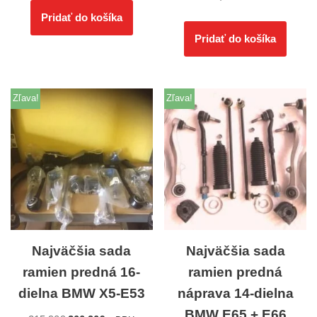
Pridať do košíka
Pridať do košíka
Zľava!
Zľava!
Najväčšia sada
Najväčšia sada
ramien predná 16-
ramien predná
dielna BMW X5-E53
náprava 14-dielna
BMW E65 + E66