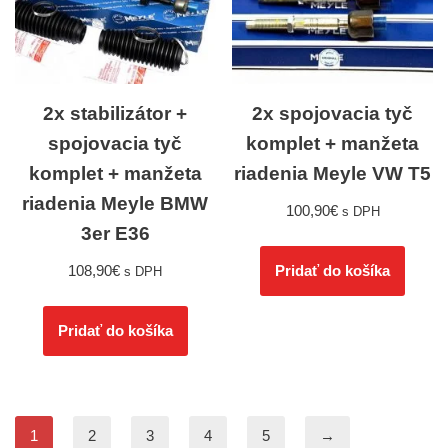
2x stabilizátor +
2x spojovacia tyč
spojovacia tyč
komplet + manžeta
komplet + manžeta
riadenia Meyle VW T5
riadenia Meyle BMW
100,90
€
s DPH
3er E36
108,90
€
Pridať do košíka
s DPH
Pridať do košíka
1
2
3
4
5
→