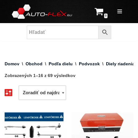
Prejsť
0
na
obsah
Domov
\
Obchod
\
Podľa dielu
\
Podvozok
\
Diely riadenia
Zobrazených 1–16 z 69 výsledkov