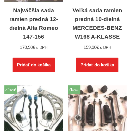
Najväčšia sada
Veľká sada ramien
ramien predná 12-
predná 10-dielná
dielná Alfa Romeo
MERCEDES-BENZ
147-156
W168 A-KLASSE
170,90
€
159,90
€
s DPH
s DPH
Pridať do košíka
Pridať do košíka
Zľava!
Zľava!