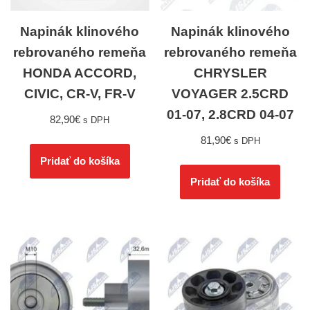
Napinák klinového
Napinák klinového
rebrovaného remeňa
rebrovaného remeňa
HONDA ACCORD,
CHRYSLER
CIVIC, CR-V, FR-V
VOYAGER 2.5CRD
01-07, 2.8CRD 04-07
82,90
€
s DPH
81,90
€
s DPH
Pridať do košíka
Pridať do košíka