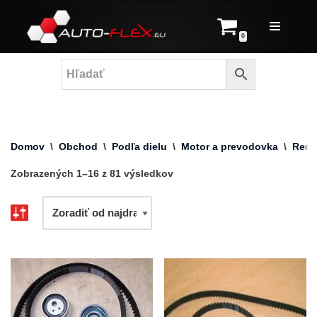
Prejsť
0
na
obsah
Domov
\
Obchod
\
Podľa dielu
\
Motor a prevodovka
\
Reme
Zobrazených 1–16 z 81 výsledkov