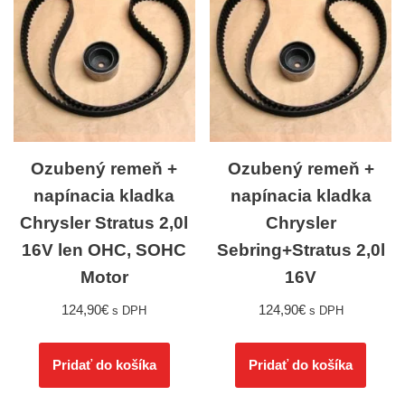
Ozubený remeň +
Ozubený remeň +
napínacia kladka
napínacia kladka
Chrysler Stratus 2,0l
Chrysler
16V len OHC, SOHC
Sebring+Stratus 2,0l
Motor
16V
124,90
€
124,90
€
s DPH
s DPH
Pridať do košíka
Pridať do košíka