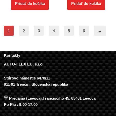
Pridať do košíka
Pridať do košíka
1
2
3
4
5
6
→
Kontakty
AUTO-FLEX EU, s.r.o.
Štúrovo námestie 6478/11
911 01 Trenčín, Slovenská republika
Predajňa (Levoča),Francisciho 45, 05401 Levoča
Po-Pia : 9:00-17:00