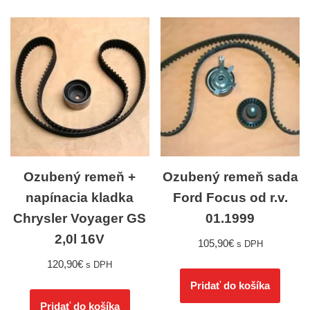
Ozubený remeň +
Ozubený remeň sada
napínacia kladka
Ford Focus od r.v.
Chrysler Voyager GS
01.1999
2,0l 16V
105,90
€
s DPH
120,90
€
s DPH
Pridať do košíka
Pridať do košíka