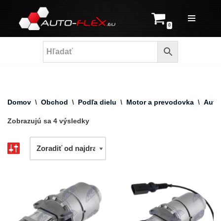
Prejsť
0
na
obsah
Domov
\
Obchod
\
Podľa dielu
\
Motor a prevodovka
\
Auto
Zobrazujú sa 4 výsledky