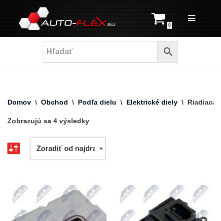
Prejsť
0
na
obsah
Domov
\
Obchod
\
Podľa dielu
\
Elektrické diely
\
Riadiaca 
Zobrazujú sa 4 výsledky