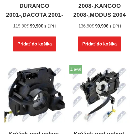
DURANGO
2008-,KANGOO
2001-,DACOTA 2001-
2008-,MODUS 2004
119,90
€
99,90
€
136,90
€
99,90
€
s DPH
s DPH
Pridať do košíka
Pridať do košíka
Zľava!
Krúžok pod volant,
Krúžok pod volant,