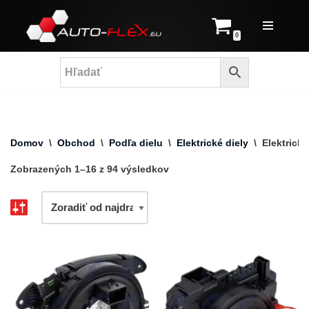
Prejsť
0
na
obsah
Domov
\
Obchod
\
Podľa dielu
\
Elektrické diely
\
Elektrick
Zobrazených 1–16 z 94 výsledkov