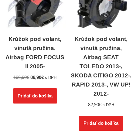
Krúžok pod volant,
Krúžok pod volant,
vinutá pružina,
vinutá pružina,
Airbag FORD FOCUS
Airbag SEAT
II 2005-
TOLEDO 2013-,
SKODA CITIGO 2012-,
106,90
€
86,90
€
s DPH
RAPID 2013-, VW UP!
2012-
Pridať do košíka
82,90
€
s DPH
Pridať do košíka