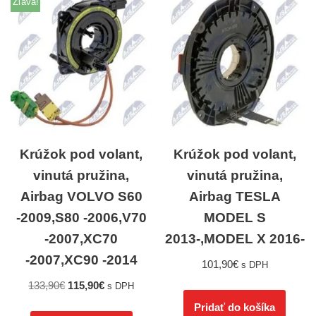
Zľava!
Krúžok pod volant,
Krúžok pod volant,
vinutá pružina,
vinutá pružina,
Airbag VOLVO S60
Airbag TESLA
-2009,S80 -2006,V70
MODEL S
-2007,XC70
2013-,MODEL X 2016-
-2007,XC90 -2014
101,90
€
s DPH
133,90
€
115,90
€
s DPH
Pridať do košíka