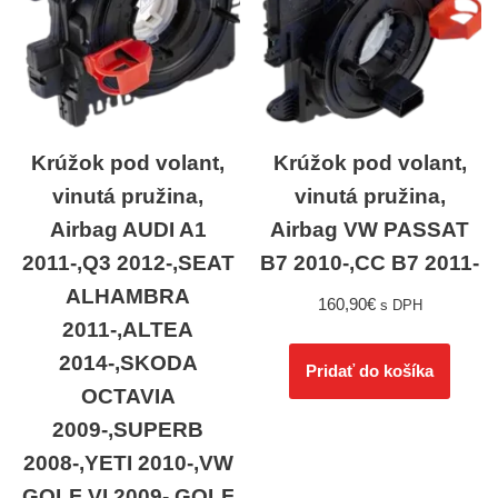
Krúžok pod volant,
Krúžok pod volant,
vinutá pružina,
vinutá pružina,
Airbag AUDI A1
Airbag VW PASSAT
2011-,Q3 2012-,SEAT
B7 2010-,CC B7 2011-
ALHAMBRA
160,90
€
s DPH
2011-,ALTEA
2014-,SKODA
Pridať do košíka
OCTAVIA
2009-,SUPERB
2008-,YETI 2010-,VW
GOLF VI 2009-,GOLF