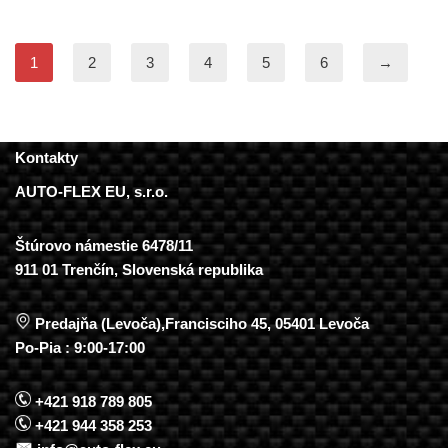
1
2
3
4
5
6
→
Kontakty
AUTO-FLEX EU, s.r.o.
Štúrovo námestie 6478/11
911 01 Trenčín, Slovenská republika
Predajňa (Levoča),Francisciho 45, 05401 Levoča
Po-Pia : 9:00-17:00
+421 918 789 805
+421 944 358 253