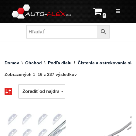
Prejsť
0
na
obsah
Domov
\
Obchod
\
Podľa dielu
\
Čistenie a ostrekovanie skie
Zobrazených 1–16 z 237 výsledkov