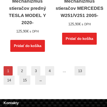
Mechanizmus
Mechanizmus
stieračov predný
stieračov MERCEDES
TESLA MODEL Y
W251/V251 2005-
2020-
125,90
€
s DPH
125,90
€
s DPH
Pridať do košíka
Pridať do košíka
1
2
3
4
…
13
14
15
→
Kontakty