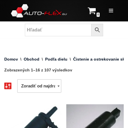
Prejsť
0
na
obsah
Domov
\
Obchod
\
Podľa dielu
\
Čistenie a ostrekovanie skie
Zobrazených 1–16 z 107 výsledkov