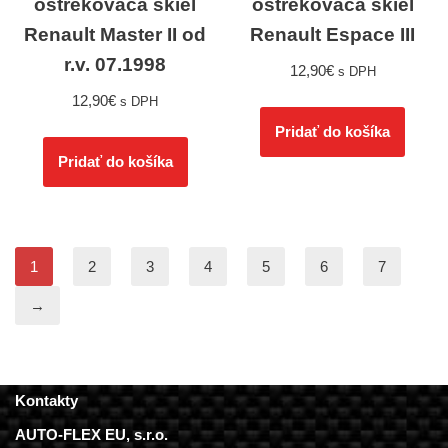
ostrekovača skiel
ostrekovača skiel
Renault Master II od
Renault Espace III
r.v. 07.1998
12,90
€
s DPH
12,90
€
s DPH
Pridať do košíka
Pridať do košíka
1
2
3
4
5
6
7
→
Kontakty
AUTO-FLEX EU, s.r.o.