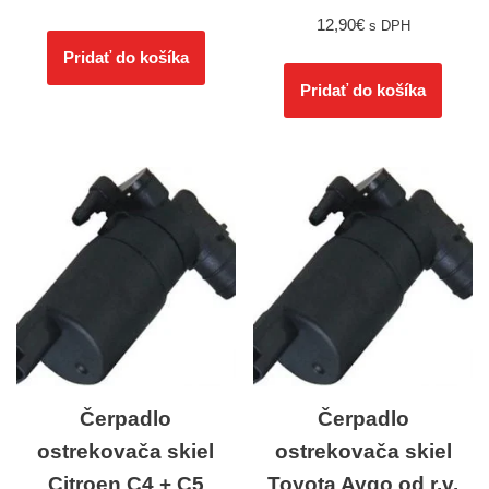
12,90
€
s DPH
Pridať do košíka
Pridať do košíka
Čerpadlo
Čerpadlo
ostrekovača skiel
ostrekovača skiel
Citroen C4 + C5
Toyota Aygo od r.v.