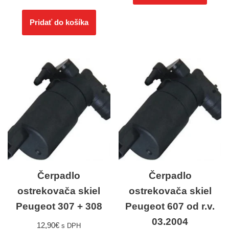
Pridať do košíka
Čerpadlo
Čerpadlo
ostrekovača skiel
ostrekovača skiel
Peugeot 307 + 308
Peugeot 607 od r.v.
03.2004
12,90
€
s DPH