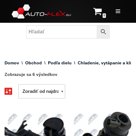
Prejsť
0
na
obsah
Domov
\
Obchod
\
Podľa dielu
\
Chladenie, vytápanie a klima
Zobrazuje sa 6 výsledkov