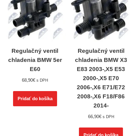
Regulačný ventil
Regulačný ventil
chladenia BMW 5er
chladenia BMW X3
E60
E83 2003-,X5 E53
2000-,X5 E70
68,90
€
s DPH
2006-,X6 E71/E72
2008-,X6 F18/F86
Pridať do košíka
2014-
66,90
€
s DPH
Pridať do košíka