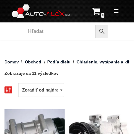
Prejsť
0
na
obsah
Domov
\
Obchod
\
Podľa dielu
\
Chladenie, vytápanie a klima
Zobrazuje sa 11 výsledkov